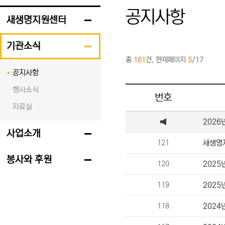
공지사항
새생명지원센터
기관소식
총
161
건, 현재페이지
5
/17
공지사항
행사소식
번호
자료실
2026
사업소개
121
새생명
봉사와 후원
120
2025
119
2025
118
2024