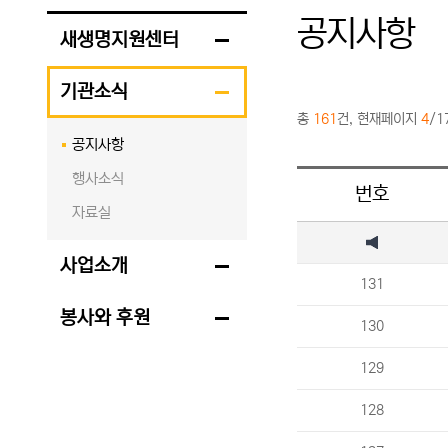
공지사항
새생명지원센터
기관소식
총
161
건, 현재페이지
4
/1
공지사항
행사소식
번호
자료실
사업소개
131
봉사와 후원
130
129
128