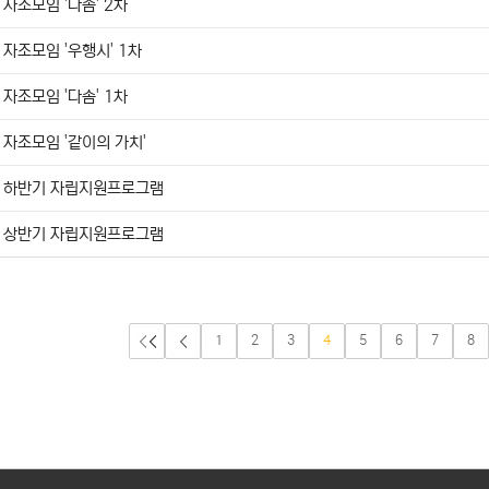
자조모임 '다솜' 2차
자조모임 '우행시' 1차
자조모임 '다솜' 1차
자조모임 '같이의 가치'
하반기 자립지원프로그램
상반기 자립지원프로그램
1
2
3
4
5
6
7
8